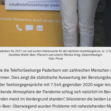
derborn für 2021 vor und suchen Interessierte für den nächsten Ausbildungskurs: (v. l.) S
Dorothea Wahle-Beer, Pfarrerin und Leiterin Monika Krieg, Diplomtheologin.
Foto: Privat
e die TelefonSeelsorge Paderborn von zahlreichen Menschen 
en. Dies zeigt die statistische Auswertung der Beratungskont
der Seelsorgegespräche mit 7.545 gegenüber 2020 sogar lei
ckende Atmosphäre der Pandemie schlug sich natürlich im Bera
den meist im Vordergrund standen“, bilanzieren die beiden Le
e-Beer. Überwiegend wurden Probleme mit nahestehenden Men