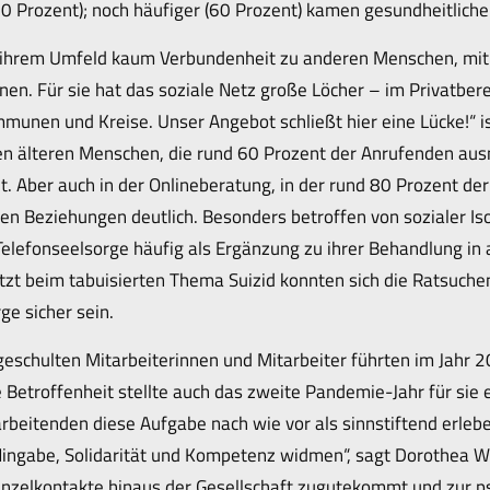
0 Prozent); noch häufiger (60 Prozent) kamen gesundheitlich
n ihrem Umfeld kaum Verbundenheit zu anderen Menschen, mit 
nen. Für sie hat das soziale Netz große Löcher – im Privatber
unen und Kreise. Unser Angebot schließt hier eine Lücke!“ is
den älteren Menschen, die rund 60 Prozent der Anrufenden au
t. Aber auch in der Onlineberatung, in der rund 80 Prozent der
gen Beziehungen deutlich. Besonders betroffen von sozialer Is
Telefonseelsorge häufig als Ergänzung zu ihrer Behandlung in
t beim tabuisierten Thema Suizid konnten sich die Ratsuchen
ge sicher sein.
eschulten Mitarbeiterinnen und Mitarbeiter führten im Jahr 20
 Betroffenheit stellte auch das zweite Pandemie-Jahr für sie
arbeitenden diese Aufgabe nach wie vor als sinnstiftend erleb
Hingabe, Solidarität und Kompetenz widmen“, sagt Dorothea W
 Einzelkontakte hinaus der Gesellschaft zugutekommt und zur p