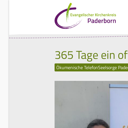
365 Tage ein o
Ökumenische TelefonSeelsorge Paderb