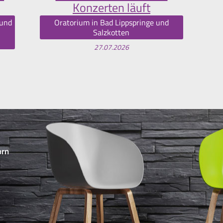
Konzerten läuft
 und
Oratorium in Bad Lippspringe und
Salzkotten
27.07.2026
orn