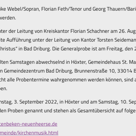
rike Webel/Sopran, Florian Feth/Tenor und Georg Thauern/Bar
werden.
unter der Leitung von Kreiskantor Florian Schachner am 26. A
eite Aufführung unter der Leitung von Kantor Torsten Seidem
Christus“ in Bad Driburg. Die Generalprobe ist am Freitag, den
lten Samstagen abwechselnd in Höxter, Gemeindehaus St. Mar
n Gemeindezentrum Bad Driburg, Brunnenstraße 10, 33014 Bad
icht alle Probentermine wahrgenommen werden können, sind 
en.
stag, 3. September 2022, in Höxter und am Samstag, 10. Sep
en Proben genannt und stehen als Gesamtübersicht auf folge
ltenbeken-neuenheerse.de
meinde/kirchenmusik.html