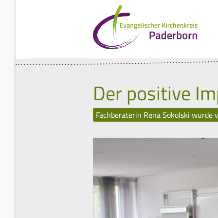
Der positive Im
Fachberaterin Rena Sokolski wurde 