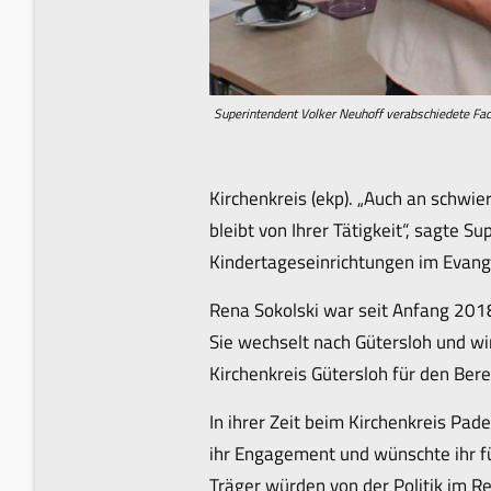
Superintendent Volker Neuhoff verabschiedete Fac
Kirchenkreis (ekp). „Auch an schwi
bleibt von Ihrer Tätigkeit“, sagte 
Kindertageseinrichtungen im Evang
Rena Sokolski war seit Anfang 2018
Sie wechselt nach Gütersloh und w
Kirchenkreis Gütersloh für den Bere
In ihrer Zeit beim Kirchenkreis Pad
ihr Engagement und wünschte ihr fü
Träger würden von der Politik im R