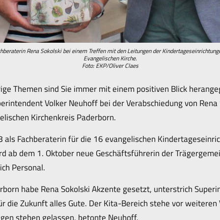
hberaterin Rena Sokolski bei einem Treffen mit den Leitungen der Kindertageseinrichtung
Evangelischen Kirche.
Foto: EKP/Oliver Claes
erige Themen sind Sie immer mit einem positiven Blick herange
Superintendent Volker Neuhoff bei der Verabschiedung von Rena 
elischen Kirchenkreis Paderborn.
 als Fachberaterin für die 16 evangelischen Kindertageseinri
ird ab dem 1. Oktober neue Geschäftsführerin der Trägergeme
ich Personal.
erborn habe Rena Sokolski Akzente gesetzt, unterstrich Superin
r die Zukunft alles Gute. Der Kita-Bereich stehe vor weiteren
egen stehen gelassen, betonte Neuhoff.