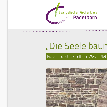
„Die Seele bau
Frauenfrühstücktreff der Weser-Net