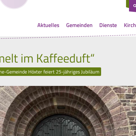
Aktuelles
Gemeinden
Dienste
Kirch
melt im Kaffeeduft“
he-Gemeinde Höxter feiert 25-jähriges Jubiläum