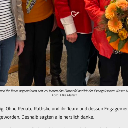
und ihr Team organisieren seit 25 Jahren das Frauenfrühstück der Evangelischen Weser-
Foto: Elke Maletz
nig: Ohne Renate Rathske und ihr Team und dessen Engagemen
geworden. Deshalb sagten alle herzlich danke.