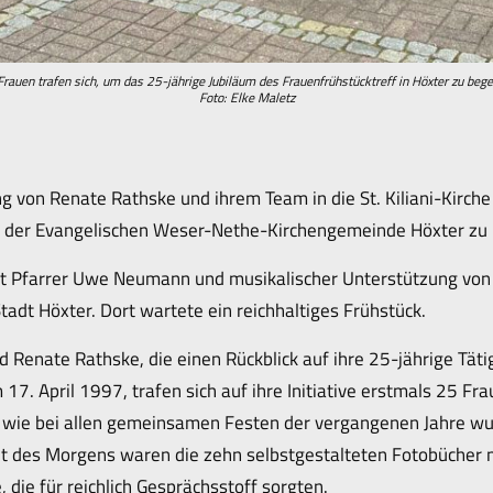
rauen trafen sich, um das 25-jährige Jubiläum des Frauenfrühstücktreff in Höxter zu beg
Foto: Elke Maletz
g von Renate Rathske und ihrem Team in die St. Kiliani-Kirche
s der Evangelischen Weser-Nethe-Kirchengemeinde Höxter zu
t Pfarrer Uwe Neumann und musikalischer Unterstützung von
tadt Höxter. Dort wartete ein reichhaltiges Frühstück.
 Renate Rathske, die einen Rückblick auf ihre 25-jährige Täti
m 17. April 1997, trafen sich auf ihre Initiative erstmals 25 F
 wie bei allen gemeinsamen Festen der vergangenen Jahre wu
t des Morgens waren die zehn selbstgestalteten Fotobücher m
die für reichlich Gesprächsstoff sorgten.