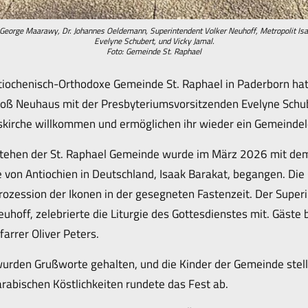
er George Maarawy, Dr. Johannes Oeldemann, Superintendent Volker Neuhoff, Metropolit Isaa
Evelyne Schubert, und Vicky Jamal.
Foto: Gemeinde St. Raphael
iochenisch-Orthodoxe Gemeinde St. Raphael in Paderborn hat
oß Neuhaus mit der Presbyteriumsvorsitzenden Evelyne Schube
uskirche willkommen und ermöglichen ihr wieder ein Gemeinde
tehen der St. Raphael Gemeinde wurde im März 2026 mit de
 von Antiochien in Deutschland, Isaak Barakat, begangen. Di
rozession der Ikonen in der gesegneten Fastenzeit. Der Super
uhoff, zelebrierte die Liturgie des Gottesdienstes mit. Gäste 
arrer Oliver Peters.
wurden Grußworte gehalten, und die Kinder der Gemeinde stell
abischen Köstlichkeiten rundete das Fest ab.