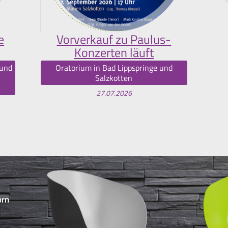
e
Vorverkauf zu Paulus-
Konzerten läuft
 und
Oratorium in Bad Lippspringe und
Salzkotten
27.07.2026
orn