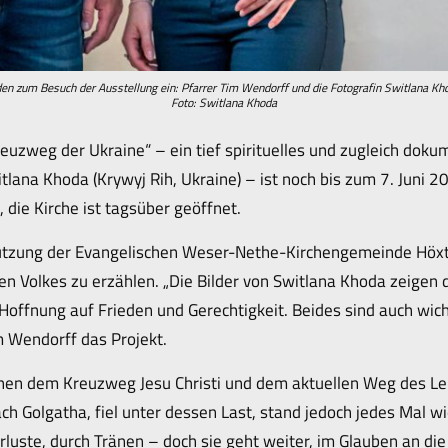
en zum Besuch der Ausstellung ein: Pfarrer Tim Wendorff und die Fotografin Switlana Kh
Foto: Switlana Khoda
euzweg der Ukraine“ – ein tief spirituelles und zugleich dokum
lana Khoda (Krywyj Rih, Ukraine) – ist noch bis zum 7. Juni 202
i, die Kirche ist tagsüber geöffnet.
tzung der Evangelischen Weser-Nethe-Kirchengemeinde Höxter r
n Volkes zu erzählen. „Die Bilder von Switlana Khoda zeigen d
 Hoffnung auf Frieden und Gerechtigkeit. Beides sind auch wic
m Wendorff das Projekt.
ischen dem Kreuzweg Jesu Christi und dem aktuellen Weg des L
ach Golgatha, fiel unter dessen Last, stand jedoch jedes Mal w
rluste, durch Tränen – doch sie geht weiter, im Glauben an di