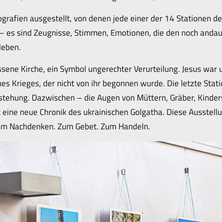
ografien ausgestellt, von denen jede einer der 14 Stationen d
 – es sind Zeugnisse, Stimmen, Emotionen, die den noch and
leben.
ssene Kirche, ein Symbol ungerechter Verurteilung. Jesus war u
s Krieges, der nicht von ihr begonnen wurde. Die letzte Statio
stehung. Dazwischen – die Augen von Müttern, Gräber, Kindersp
eine neue Chronik des ukrainischen Golgatha. Diese Ausstellun
zum Nachdenken. Zum Gebet. Zum Handeln.