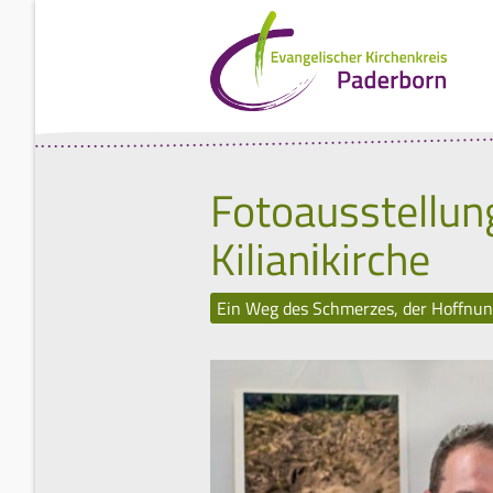
Fotoausstellun
Kilianіkirche
Ein Weg des Schmerzes, der Hoffnu