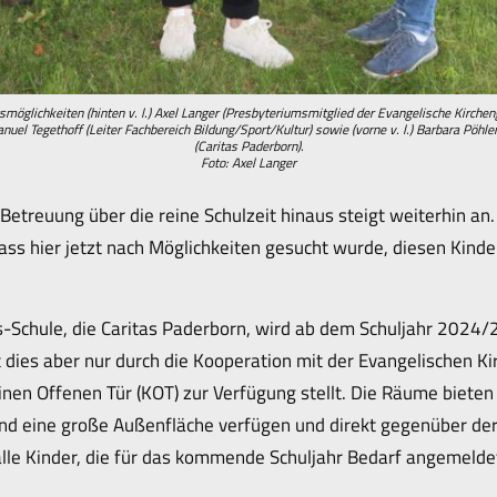
öglichkeiten (hinten v. l.) Axel Langer (Presbyteriumsmitglied der Evangelische Kircheng
uel Tegethoff (Leiter Fachbereich Bildung/Sport/Kultur) sowie (vorne v. l.) Barbara Pöhle
(Caritas Paderborn).
Foto: Axel Langer
 Betreuung über die reine Schulzeit hinaus steigt weiterhin a
dass hier jetzt nach Möglichkeiten gesucht wurde, diesen Kind
-Schule, die Caritas Paderborn, wird ab dem Schuljahr 2024/2
 dies aber nur durch die Kooperation mit der Evangelischen Ki
en Offenen Tür (KOT) zur Verfügung stellt. Die Räume bieten s
nd eine große Außenfläche verfügen und direkt gegenüber der
 alle Kinder, die für das kommende Schuljahr Bedarf angemelde