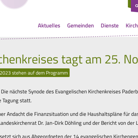
Aktuelles
Gemeinden
Dienste
Kirch
chenkreises tagt am 25. No
e 2023 stehen auf dem Programm
. Die nächste Synode des Evangelischen Kirchenkreises Paderb
e Tagung statt.
r Andacht die Finanzsituation und die Haushaltspläne für d
andeskirchenrat Dr. Jan-Dirk Döhling und der Bericht von der
setzt sich aus Abgeordneten der 14 evangelischen Kircheng