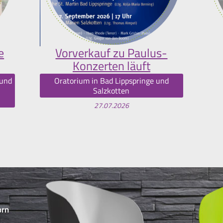
e
Vorverkauf zu Paulus-
Konzerten läuft
 und
Oratorium in Bad Lippspringe und
Salzkotten
27.07.2026
orn