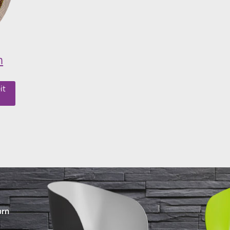
m
it
orn