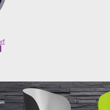
rf
orn