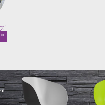
ge“
 in
orn