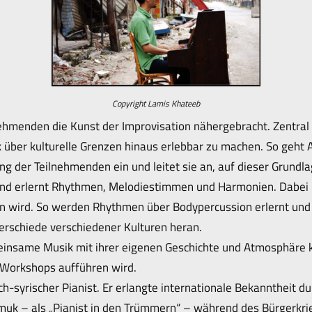
Copyright Lamis Khateeb
ehmenden die Kunst der Improvisation nähergebracht. Zentral
über kulturelle Grenzen hinaus erlebbar zu machen. So geht
g der Teilnehmenden ein und leitet sie an, auf dieser Grund
 und erlernt Rhythmen, Melodiestimmen und Harmonien. Dabei i
n wird. So werden Rhythmen über Bodypercussion erlernt und 
rschiede verschiedener Kulturen heran.
insame Musik mit ihrer eigenen Geschichte und Atmosphäre kr
 Workshops aufführen wird.
-syrischer Pianist. Er erlangte internationale Bekanntheit dur
uk – als „Pianist in den Trümmern“ – während des Bürgerkrieg