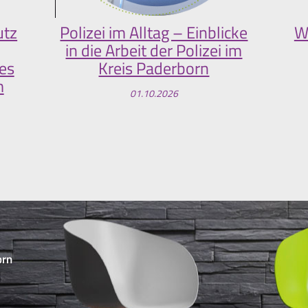
utz
Polizei im Alltag – Einblicke
W
in die Arbeit der Polizei im
es
Kreis Paderborn
m
01.10.2026
orn