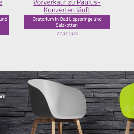
e
Vorverkauf zu Paulus-
Konzerten läuft
 und
Oratorium in Bad Lippspringe und
Salzkotten
27.07.2026
orn