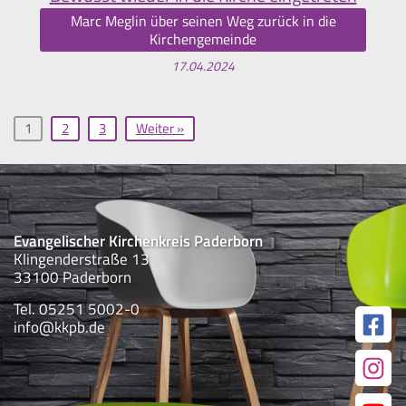
Marc Meglin über seinen Weg zurück in die
Kirchengemeinde
17.04.2024
1
2
3
Weiter »
Evangelischer Kirchenkreis Paderborn
Klingenderstraße 13
33100 Paderborn
Tel. 05251 5002-0
info@kkpb.de