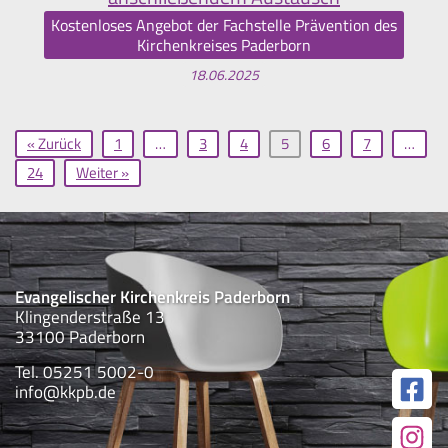
Kostenloses Angebot der Fachstelle Prävention des
Kirchenkreises Paderborn
18.06.2025
« Zurück
1
…
3
4
5
6
7
…
24
Weiter »
Evangelischer Kirchenkreis Paderborn
Klingenderstraße 13
33100 Paderborn
Tel. 05251 5002-0
info@kkpb.de