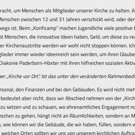
acht, um Menschen als Mitglieder unserer Kirche zu halten. Ak
 Menschen zwischen 12 und 31 Jahren verschickt wird, oder den
wegs ist. Beim „Konficamp“ machen Jugendliche viele positive
t Menschen, die innovative Ideen haben, Geld, um diese zu rea
 der Kirchenaustritte werden wir wohl nicht stoppen können. Ich
glieder immer wieder ideenreich sein werden, um ihren Glaube
Diakonie Paderborn-Höxter mit ihren hilfreichen sozialen Aktiv
iner „Kirche vor Ort“. Ist das unter den veränderten Rahmenbe
ersonal, den Finanzen und bei den Gebäuden. Es wird nicht meh
edeutet aber nicht, dass wir Abschied nehmen von der „Kirche
e zu setzen und zu schauen, wo ehrenamtliches Engagement noch
nschen zu gehen, hängt nicht an Räumlichkeiten, sondern an Me
en, wie können wir die Gebäude, die wir haben, füllen, sonder
 An welchen Orten sollten wir uns von unserem kirchlichen Auft