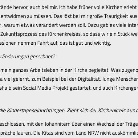
de hervor, auch bei mir. Ich habe früher volle Kirchen erlebt
he entwidmen zu müssen. Das löst bei mir große Traurigkeit au
nn, warum etwas verändert werden soll. Dazu gab es viele int
Zukunftsprozess des Kirchenkreises, so dass wir ein Stück w
ssionen nehmen Fahrt auf, das ist gut und wichtig.
Veränderungen gerechnet?
ein ganzes Arbeitsleben in der Kirche begleitet. Was zugeno
 viel gelernt, zum Beispiel bei der Digitalität. Junge Mensch
shalb sein Social Media Projekt gestartet, und auch Kircheng
e Kindertageseinrichtungen. Zieht sich der Kirchenkreis aus 
eschlossen, mit den Johannitern über einen Wechsel der Träge
spräche laufen. Die Kitas sind vom Land NRW nicht auskömmlic