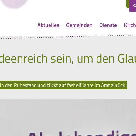
Aktuelles
Gemeinden
Dienste
Kirch
deenreich sein, um den Gl
in den Ruhestand und blickt auf fast elf Jahre im Amt zurück