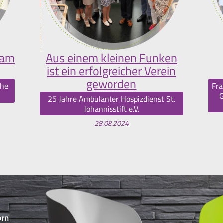
 am
Aus einem kleinen Funken
ist ein erfolgreicher Verein
geworden
che
Fra
G
25 Jahre Ambulanter Hospizdienst St.
Johannisstift e.V.
28.08.2024
orn