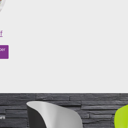
f
ber
orn