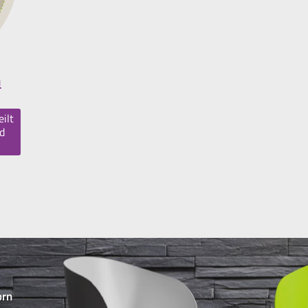
n
ilt
d
orn