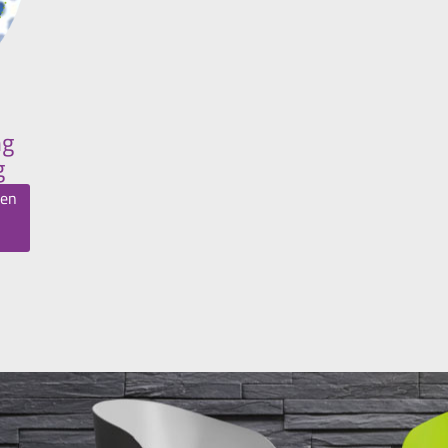
ng
g
hen