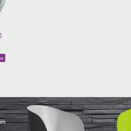
m
he
orn