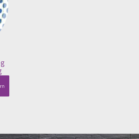
ng
g
ern