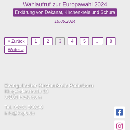
Wahlaufruf zur Europawahl 2024
Erklärung von Dekanat, Kirchenkreis und Schura
15.05.2024
« Zurück
1
2
3
4
5
…
8
Weiter »
Evangelischer Kirchenkreis Paderborn
Klingenderstraße 13
33100 Paderborn
Tel. 05251 5002-0
info@kkpb.de