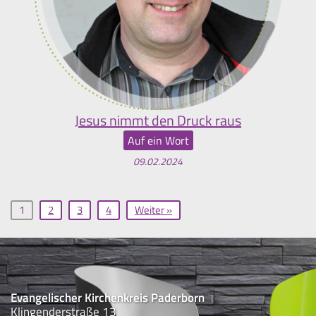
Jesus nimmt den Druck raus
Auf ein Wort
09.02.2024
1
2
3
4
Weiter »
Evangelischer Kirchenkreis Paderborn
Klingenderstraße 13