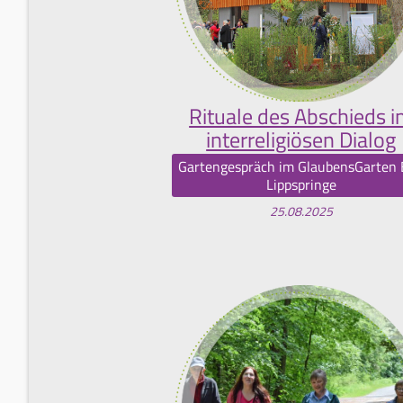
Rituale des Abschieds 
interreligiösen Dialog
Gartengespräch im GlaubensGarten
Lippspringe
25.08.2025