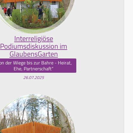
Interreligiöse
Podiumsdiskussion im
GlaubensGarten
on der Wiege bis zur Bahre - Heirat,
Ehe, Partnerschaft“
26.07.2025