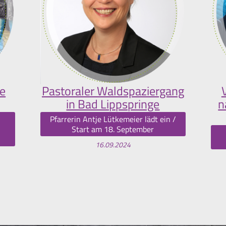
e
Pastoraler Waldspaziergang
in Bad Lippspringe
n
Pfarrerin Antje Lütkemeier lädt ein /
Start am 18. September
16.09.2024