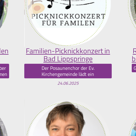
den
Familien-Picknickkonzert in
R
Bad Lippspringe
b
ber
Der Posaunenchor der Ev.
G
mmen
Kirchengemeinde lädt ein
24.06.2025