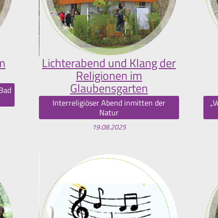
im
Lichterabend und Klang der
Religionen im
Glaubensgarten
 Bad
Interreligiöser Abend inmitten der
„V
Natur
19.08.2025