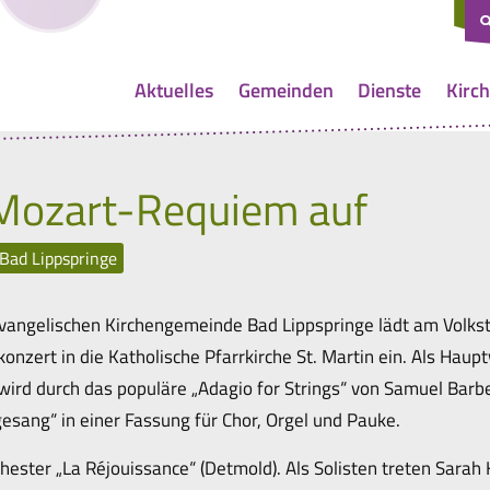
Aktuelles
Gemeinden
Dienste
Kirch
 Mozart-Requiem auf
Bad Lippspringe
 Evangelischen Kirchengemeinde Bad Lippspringe lädt am Volk
nzert in die Katholische Pfarrkirche St. Martin ein. Als Haup
wird durch das populäre „Adagio for Strings“ von Samuel Barb
sang“ in einer Fassung für Chor, Orgel und Pauke.
hester „La Réjouissance“ (Detmold). Als Solisten treten Sarah