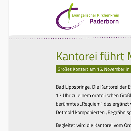
Kantorei führt
Großes Konzert am 16. November in 
Bad Lippspringe. Die Kantorei der
17 Uhr zu einem oratorischen Großko
berühmtes „Requiem“, das ergänzt 
Detmold komponierten „Begräbnisge
Begleitet wird die Kantorei vom Orc