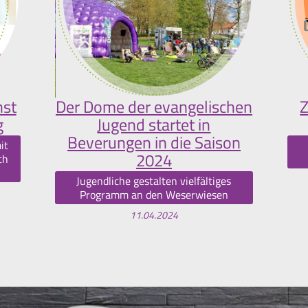
nst
Der Dome der evangelischen
Z
g
Jugend startet in
Beverungen in die Saison
it
2024
ch
Jugendliche gestalten vielfältiges
Programm an den Weserwiesen
11.04.2024