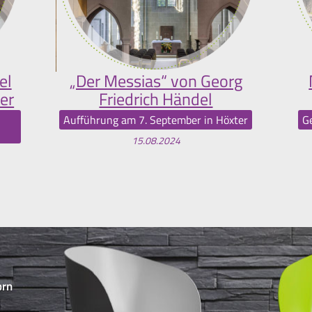
el
„Der Messias“ von Georg
er
Friedrich Händel
Aufführung am 7. September in Höxter
G
15.08.2024
orn