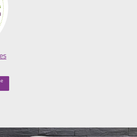
es
ne