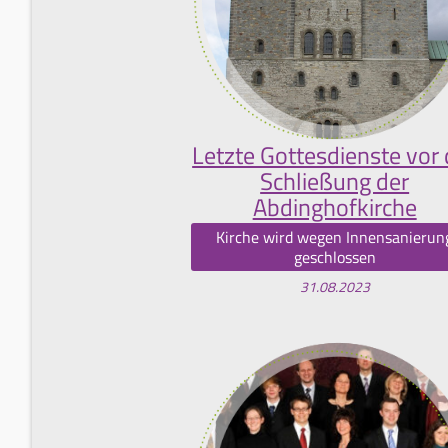
Letzte Gottesdienste vor 
Schließung der
Abdinghofkirche
Kirche wird wegen Innensanierun
geschlossen
31.08.2023