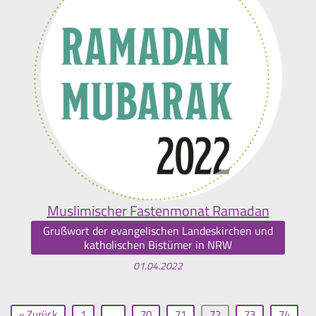
Muslimischer Fastenmonat Ramadan
Grußwort der evangelischen Landeskirchen und
katholischen Bistümer in NRW
01.04.2022
« Zurück
1
…
70
71
72
73
74